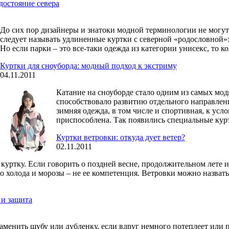
достояние севера
До сих пор дизайнеры и знатоки модной терминологии не могут
следует называть удлиненные куртки с северной «родословной»:
Но если парки – это все-таки одежда из категории унисекс, то к
Куртки для сноуборда: модный подход к экстриму
04.11.2011
Катание на сноуборде стало одним из самых мод
способствовало развитию отдельного направлен
зимняя одежда, в том числе и спортивная, к усл
приспособлена. Так появились специальные курт
Куртки ветровки: откуда дует ветер?
02.11.2011
уртку. Если говорить о поздней весне, продолжительном лете и 
 но холода и морозы – не ее компетенция. Ветровки можно назв
 и защита
аменить шубу или дубленку, если вдруг немного потеплеет или 