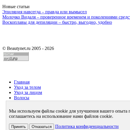
Новые статьи
Эпиляция навсегда – правда или вымысел
Молочко Видаля – проверенное временем и поколениями средс
Воскоплавы для депиляции – быстро, выгодно, удобно
©
Beautynet.ru 2005 - 2026
Главная
Уход за телом
Уход за лицом
Волосы
Парфюмерия
Здоровье
Мы используем файлы cookie для улучшения вашего опыта 
Диета
соглашаетесь на использование нами файлов cookie.
Стиль и имидж
Архив
Политика конфиденциальности
Принять
Отказаться