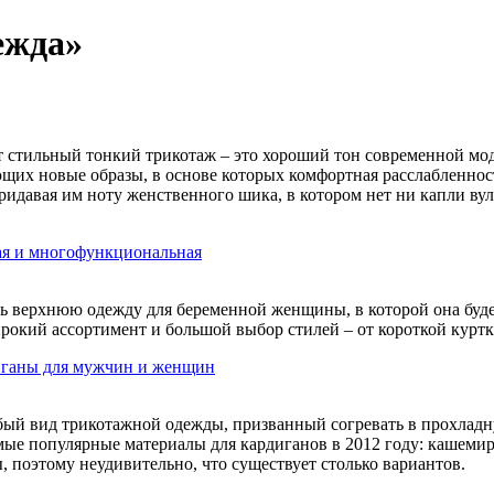
ежда»
ет стильный тонкий трикотаж – это хороший тон современной м
ющих новые образы, в основе которых комфортная расслабленнос
идавая им ноту женственного шика, в котором нет ни капли вул
ая и многофункциональная
ь верхнюю одежду для беременной женщины, в которой она будет
рокий ассортимент и большой выбор стилей – от короткой куртки
иганы для мужчин и женщин
бый вид трикотажной одежды, призванный согревать в прохладн
мые популярные материалы для кардиганов в 2012 году: кашемир
, поэтому неудивительно, что существует столько вариантов.