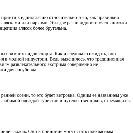
 прийти к единогласию относительно того, как правильно
 алясками или парками. Эти две разновидности очень похожи.
онцепция алясок более брутальна.
ных зимних видов спорта. Как и следовало ожидать, оно
ия в модной индустрии. Ведь выяснилось, что традиционная
овиям развлекательного экстрима совершенно не
ки для сноуборда.
ранней осени, то это будет ветровка. Одним ее названием уже
ать любимой одеждой туристов и путешественников, стремящихся
пойдет дождь. Они в принципе могут стать прекрасным