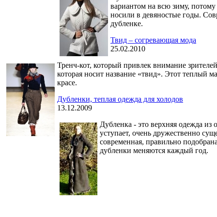
вариантом на всю зиму, потому
носили в девяностые годы. Сов
дубленке.
Твид – согревающая мода
25.02.2010
Тренч-кот, который привлек внимание зрителей 
которая носит название «твид». Этот теплый м
красе.
Дубленки, теплая одежда для холодов
13.12.2009
Дубленка - это верхняя одежда из 
уступает, очень дружественно суще
современная, правильно подобрана
дубленки меняются каждый год.