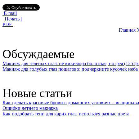
E-mail
| Печать |
PDF
Главная
У
Обсуждаемые
Макияж для зеленых глаз: не кикимора болотная, но фея (125 ф
Макияж для голубых глаз пошагово: подчеркните кусочек неба 
Новые статьи
Как сделать красивые брови в домашних условиях – выщипыва
Ошибки летнего макияжа
Как подобрать тени для карих глаз, используя разные цвета