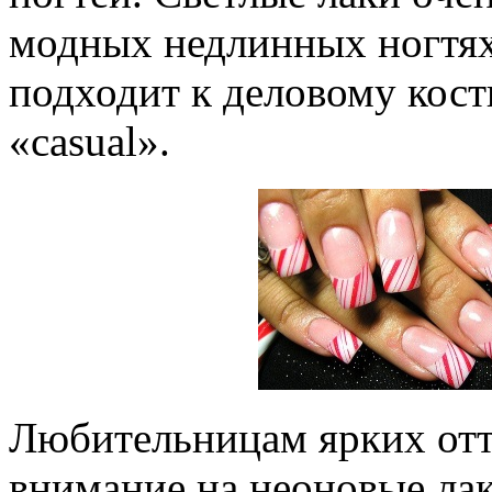
модных недлинных ногтях
подходит к деловому кост
«casual».
Любительницам ярких отт
внимание на неоновые ла