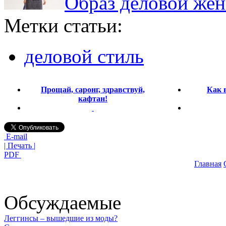
Образ деловой же
Метки статьи:
деловой стиль
Прощай, саронг, здравствуй,
Как 
кафтан!
E-mail
| Печать |
PDF
Главная
Обсуждаемые
Леггинсы – вышедшие из моды?