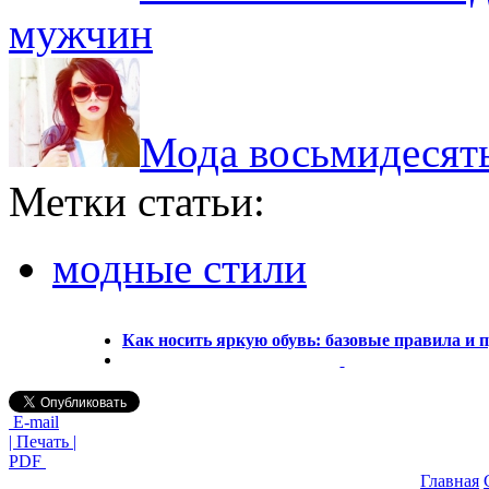
мужчин
Мода восьмидесяты
Метки статьи:
модные стили
Как носить яркую обувь: базовые правила и
E-mail
| Печать |
PDF
Главная