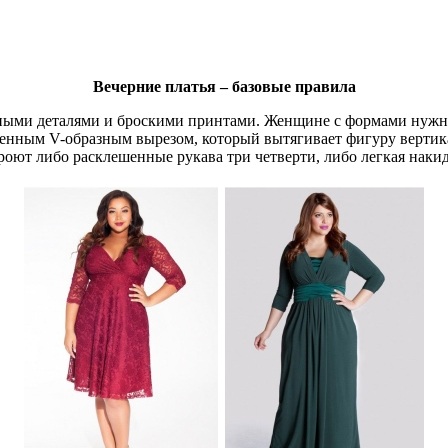
Вечерние платья – базовые правила
рными деталями и броскими принтами. Женщине с формами нужно 
еренным V-образным вырезом, который вытягивает фигуру верти
роют либо расклешенные рукава три четверти, либо легкая накид