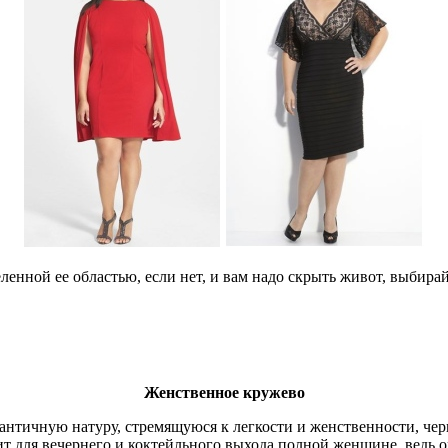
еленной ее областью, если нет, и вам надо скрыть живот, выбира
Женственное кружево
нтичную натуру, стремящуюся к легкости и женственности, черн
т для вечернего и коктейльного выхода полной женщине, ведь о