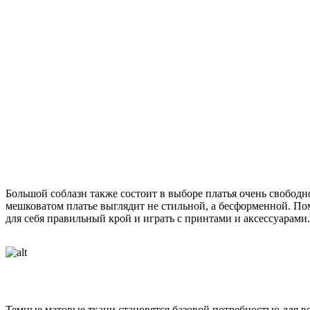
Большой соблазн также состоит в выборе платья очень свободн
мешковатом платье выглядит не стильной, а бесформенной. Пом
для себя правильный крой и играть с принтами и аксессуарами.
Темные матовые ткани становятся базовой потребностью для в