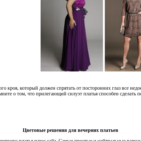
ого кроя, который должен спрятать от посторонних глаз все нед
ните о том, что прилегающий силуэт платья способен сделать п
Цветовые решения для вечерних платьев
ечернего платья плюс сайз. Самые простые и нейтральные вари