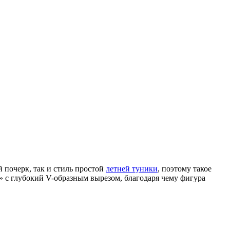
й почерк, так и стиль простой
летней туники
, поэтому такое
» с глубокий V-образным вырезом, благодаря чему фигура