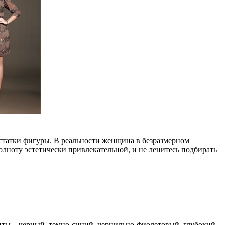
остатки фигуры. В реальности женщина в безразмерном
олноту эстетически привлекательной, и не ленитесь подбирать
анты – черный, темно-синий, чернильно-фиолетовый, глубокий