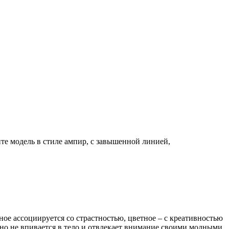
йте модель в стиле ампир, с завышенной линией,
ое ассоциируется со страстностью, цветное – с креативностью
но не впивается в тело и отвлекает внимание своими модными