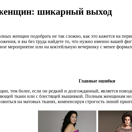
 женщин: шикарный выход
олных женщин подобрать не так сложно, как это кажется на пер
ожения, и вы без труда найдете то, что нужно именно вашей фи
нное мероприятие или на коктейльную вечеринку с менее формаль
Главные ошибки
н, тем более, если он редкий и долгожданный, является поводо
сияющей ткани или с блестящей вышивкой. Полным женщинам нель
овиться на матовых тканях, компенсируя строгость линий принт