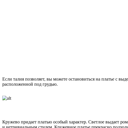
Если талия позволяет, вы можете остановиться на платье с выд
расположенной под грудью.
Кружево придает платью особый характер. Светлое выдает рома
и нетривиальным стилем. Кружевное платье прекрасно подходи