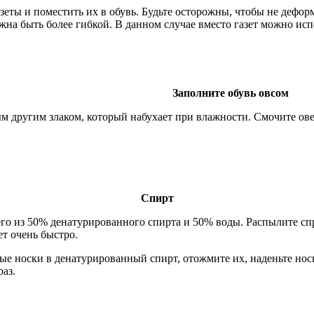
еты и поместить их в обувь. Будьте осторожны, чтобы не деформ
лжна быть более гибкой. В данном случае вместо газет можно ис
Заполните обувь овсом
 другим злаком, который набухает при влажности. Смочите овес
Спирт
его из 50% денатурированного спирта и 50% воды. Распылите сп
ет очень быстро.
е носки в денатурированный спирт, отожмите их, наденьте носк
аз.