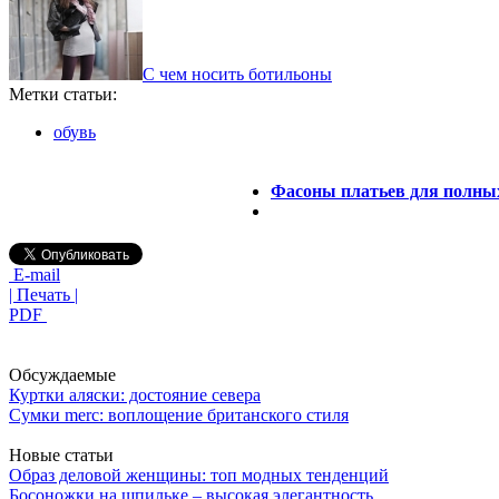
С чем носить ботильоны
Метки статьи:
обувь
Фасоны платьев для полных
E-mail
| Печать |
PDF
Обсуждаемые
Куртки аляски: достояние севера
Сумки merc: воплощение британского стиля
Новые статьи
Образ деловой женщины: топ модных тенденций
Босоножки на шпильке – высокая элегантность