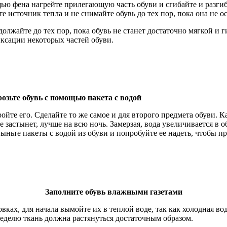
щью фена нагрейте прилегающую часть обуви и сгибайте и разги
е источник тепла и не снимайте обувь до тех пор, пока она не о
должайте до тех пор, пока обувь не станет достаточно мягкой и 
иксации некоторых частей обуви.
озьте обувь с помощью пакета с водой
ойте его. Сделайте то же самое и для второго предмета обуви. 
е застынет, лучше на всю ночь. Замерзая, вода увеличивается в о
ыньте пакеты с водой из обуви и попробуйте ее надеть, чтобы пр
Заполните обувь влажными газетами
вках, для начала вымойте их в теплой воде, так как холодная вод
неделю ткань должна растянуться достаточным образом.