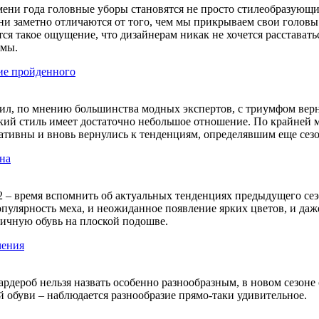
ени года головные уборы становятся не просто стилеобразующим
ни заметно отличаются от того, чем мы прикрываем свои головы 
ается такое ощущение, что дизайнерам никак не хочется расстав
имы.
ие пройденного
елил, по мнению большинства модных экспертов, с триумфом ве
ркий стиль имеет достаточно небольшое отношение. По крайней ме
ативны и вновь вернулись к тенденциям, определявшим еще сезо
она
2 – время вспомнить об актуальных тенденциях предыдущего сез
популярность меха, и неожиданное появление ярких цветов, и д
тичную обувь на плоской подошве.
чения
рдероб нельзя назвать особенно разнообразным, в новом сезоне о
 обуви – наблюдается разнообразие прямо-таки удивительное.