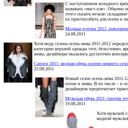
С наступлением холодного врем
называть «маст-хэв». Обычно о
этого сказать нельзя: складыв
их приспособить для осени и з
Модные куртки 2011: повторен
24.08.2011
Хотя моду сезона осень-зима 2011-2012 опред
категории верхней одежды этот, безусловно, я
зимы, дизайнеры оказались достаточно консерв
Сапоги 2011: модная обувь осенне-зимнего сез
22.08.2011
Новый сезон осень-зима 2011-1
осени и зимы. В их числе – и 
дизайнеров предпочитает прак
Мужская обувь 2011: против те
19.08.2011
Хотя мужской га
модной мужской