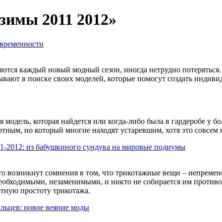
 зимы 2011 2012»
овременности
ются каждый новый модный сезон, иногда нетрудно потеряться. 
вают в поиске своих моделей, которые помогут создать индиви
я модель, которая найдется или когда-либо была в гардеробе у 
тным, но который многие находят устаревшим, хотя это совсем н
11-2012: из бабушкиного сундука на мировые подиумы
-то возникнут сомнения в том, что трикотажные вещи – непрем
еобходимыми, незаменимыми, и никто не собирается им противор
тную простоту трикотажа.
альцев: новое веяние моды