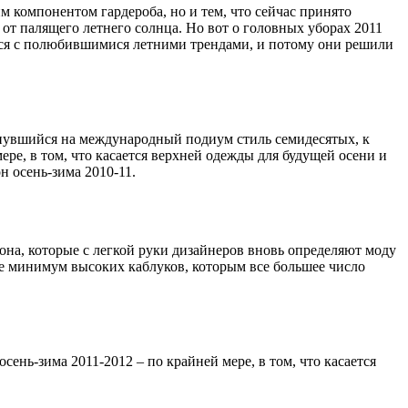
 компонентом гардероба, но и тем, что сейчас принято
от палящего летнего солнца. Но вот о головных уборах 2011
аться с полюбившимися летними трендами, и потому они решили
рнувшийся на международный подиум стиль семидесятых, к
ре, в том, что касается верхней одежды для будущей осени и
н осень-зима 2010-11.
она, которые с легкой руки дизайнеров вновь определяют моду
аже минимум высоких каблуков, которым все большее число
сень-зима 2011-2012 – по крайней мере, в том, что касается