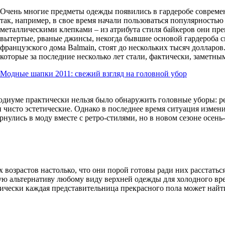
Очень многие предметы одежды появились в гардеробе совреме
так, например, в свое время начали пользоваться популярност
металлическими клепками – из атрибута стиля байкеров они пре
вытертые, рваные джинсы, некогда бывшие основой гардероба с
французского дома Balmain, стоят до нескольких тысяч долларов
которые за последние несколько лет стали, фактически, заметны
Модные шапки 2011: свежий взгляд на головной убор
подиуме практически нельзя было обнаружить головные уборы: 
и чисто эстетические. Однако в последнее время ситуация измен
рнулись в моду вместе с ретро-стилями, но в новом сезоне осен
зрастов настолько, что они порой готовы ради них расстаться
ую альтернативу любому виду верхней одежды для холодного врем
тически каждая представительница прекрасного пола может най