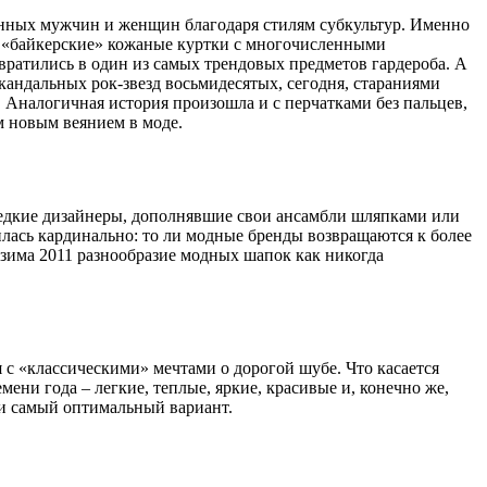
нных мужчин и женщин благодаря стилям субкультур. Именно
ью «байкерские» кожаные куртки с многочисленными
вратились в один из самых трендовых предметов гардероба. А
кандальных рок-звезд восьмидесятых, сегодня, стараниями
. Аналогичная история произошла и с перчатками без пальцев,
м новым веянием в моде.
редкие дизайнеры, дополнявшие свои ансамбли шляпками или
илась кардинально: то ли модные бренды возвращаются к более
ь-зима 2011 разнообразие модных шапок как никогда
 с «классическими» мечтами о дорогой шубе. Что касается
ени года – легкие, теплые, яркие, красивые и, конечно же,
ти самый оптимальный вариант.