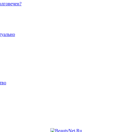
олговечен?
туально
тво