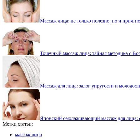
Массаж лица: не только полезно, но и приятн
Точечный массаж лица: тайная методика с Во
Массаж для лица: залог упругости и молодос
Японский омолаживающий массаж для лица: с
Метки статьи:
массаж лица