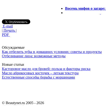
Восемь мифов о загаре:
E-mail
| Печать |
PDF
Обсуждаемые
Как отбелить зубы в домашних условиях: советы и продукты
Отбеливание лица: возможные методы
Новые статьи
Касторовое масло для бровей: польза и факторы риска
Масло абрикосовых косточек – легкая текстура
Естественные способы борьбы с морщинами
©
Beautynet.ru 2005 - 2026