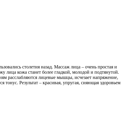
зовались столетия назад. Массаж лица – очень простая и
у лица кожа станет более гладкой, молодой и подтянутой.
иям расслабляются лицевые мышцы, исчезает напряжение,
 тонус. Результат – красивая, упругая, сияющая здоровьем