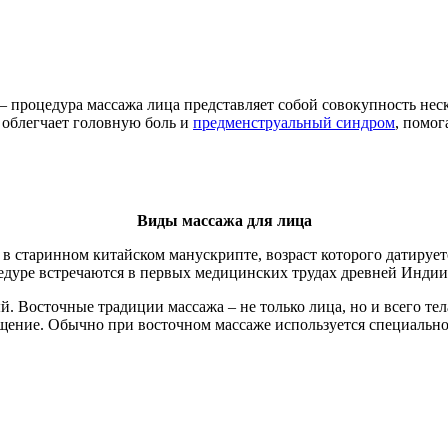
 – процедура массажа лица представляет собой совокупность нес
ж облегчает головную боль и
предменструальный синдром
, помог
Виды массажа для лица
: в старинном китайском манускрипте, возраст которого датируе
едуре встречаются в первых медицинских трудах древней Индии
. Восточные традиции массажа – не только лица, но и всего те
щение. Обычно при восточном массаже используется специальное