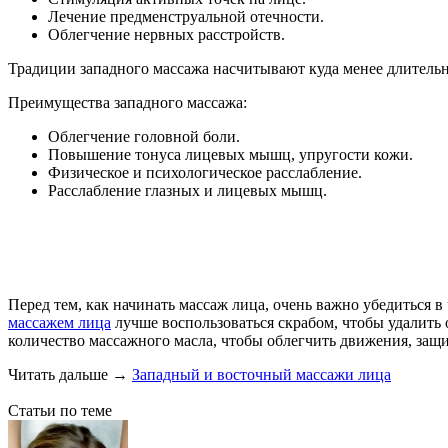
Лечение предменструальной отечности.
Облегчение нервных расстройств.
Традиции западного массажа насчитывают куда менее длительн
Преимущества западного массажа:
Облегчение головной боли.
Повышение тонуса лицевых мышц, упругости кожи.
Физическое и психологическое расслабление.
Расслабление глазных и лицевых мышц.
Перед тем, как начинать массаж лица, очень важно убедиться 
массажем лица
лучше воспользоваться скрабом, чтобы удалить
количество массажного масла, чтобы облегчить движения, защи
Читать дальше
→
Западный и восточный массажи лица
Статьи по теме