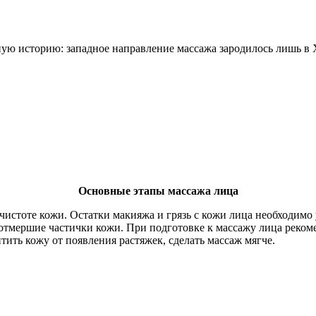
ую историю: западное направление массажа зародилось лишь в 
Основные этапы массажа лица
в чистоте кожи. Остатки макияжа и грязь с кожи лица необходим
 отмершие частички кожи. При подготовке к массажу лица реко
тить кожу от появления растяжек, сделать массаж мягче.