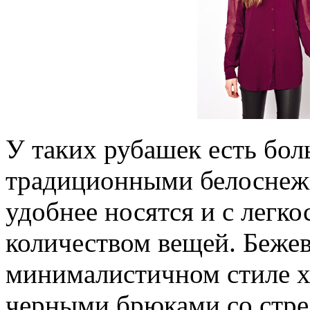
У таких рубашек есть бо
традиционными белосне
удобнее носятся и с легк
количеством вещей. Бежев
минималистичном стиле х
черными брюками со стре