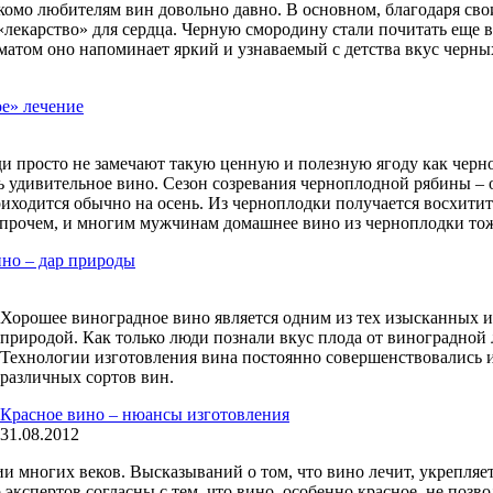
комо любителям вин довольно давно. В основном, благодаря с
«лекарство» для сердца. Черную смородину стали почитать еще в
атом оно напоминает яркий и узнаваемый с детства вкус черны
ое» лечение
ди просто не замечают такую ценную и полезную ягоду как черноп
 удивительное вино. Сезон созревания черноплодной рябины – о
иходится обычно на осень. Из черноплодки получается восхити
Впрочем, и многим мужчинам домашнее вино из черноплодки тож
но – дар природы
Хорошее виноградное вино является одним из тех изысканных и
природой. Как только люди познали вкус плода от виноградной 
Технологии изготовления вина постоянно совершенствовались 
различных сортов вин.
Красное вино – нюансы изготовления
31.08.2012
и многих веков. Высказываний о том, что вино лечит, укрепляет
экспертов согласны с тем, что вино, особенно красное, не позв