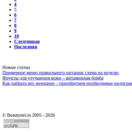
4
5
6
7
8
9
10
Следующая
Последняя
Новые статьи
Примерное меню правильного питания: схема на неделю
Фрукты для улучшения кожи – витаминная бомба
Как набрать вес женщине – приобретаем необходимые килогр
©
Beautynet.ru 2005 - 2026