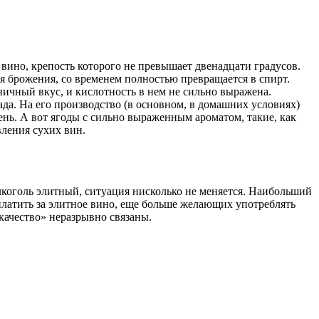
 вино, крепость которого не превышает двенадцати градусов.
емя брожения, со временем полностью превращается в спирт.
ничный вкус, и кислотность в нем не сильно выражена.
ада. На его производство (в основном, в домашних условиях)
ень. А вот ягоды с сильно выраженным ароматом, такие, как
вления сухих вин.
коголь элитный, ситуация нисколько не меняется. Наибольший
платить за элитное вино, еще больше желающих употреблять
качество» неразрывно связаны.