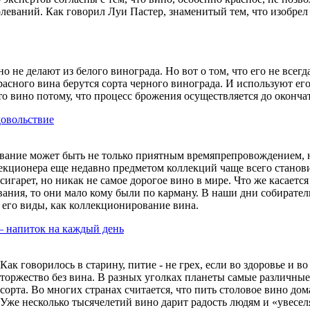
олеваний. Как говорил Луи Пастер, знаменитый тем, что изобре
но не делают из белого винограда. Но вот о том, что его не всег
красного вина берутся сорта черного винограда. И используют е
о вино потому, что процесс брожения осуществляется до окончате
довольствие
ание может быть не только приятным времяпрепровождением, н
екционера еще недавно предметом коллекций чаще всего станови
сигарет, но никак не самое дорогое вино в мире. Что же касает
ания, то они мало кому были по карману. В наши дни собиратель
 его виды, как коллекционирование вина.
– напиток на каждый день
Как говорилось в старину, питие - не грех, если во здоровье и 
торжество без вина. В разных уголках планеты самые различны
сорта. Во многих странах считается, что пить столовое вино до
Уже несколько тысячелетий вино дарит радость людям и «увеселя