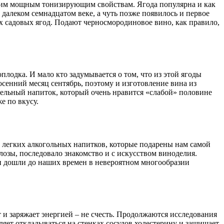
воим мощным тонизирующим свойствам. Ягода популярна и как
 далеком семнадцатом веке, а чуть позже появилось и первое
х садовых ягод. Подают черносмородиновое вино, как правило,
лодка. И мало кто задумывается о том, что из этой ягоды
сенний месяц сентябрь, поэтому и изготовление вина из
тельный напиток, который очень нравится «слабой» половине
е по вкусу.
 легких алкогольных напитков, которые подарены нам самой
лозы, последовало знакомство и с искусством виноделия.
и дошли до наших времен в невероятном многообразии
 и заряжает энергией – не счесть. Продолжаются исследования
оляет откладываться на стенках сосудов холестерину и защищает