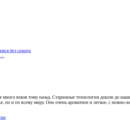
емся без спирта
…
е много веков тому назад. Старинные технологии дошли до наш
ке, но и по всему миру. Оно очень ароматное и легкое, с нежно
гии