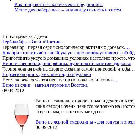
Как поправиться: какие меры предпринять
Меню для набора веса – индивидуальность во всем
Популярное за 7 дней
Гербалайф - «За» и «Против»
Гербалайф - первая серия биологически активных добавок,
…
Как приготовить яблочный уксус в домашних условиях - обойд
Приготовить уксус в домашних условиях настолько просто, что
Вино из черноплодной рябины: рубиновый напиток здоровья
Черноплодная рябина словно создана самой природой, чтобы
…
Норма калорий в день: все индивидуально
Вес человека остается неизменным, пока количество
…
Вино из слив – мягкая гармония Востока
08.09.2012
Вино из сливовых плодов начали делать в Кита
слив сегодня очень ценится не только на Восто
фруктовым, с оттенком миндаля.
Вино из черной смородины - для тонуса и энер
06.09.2012