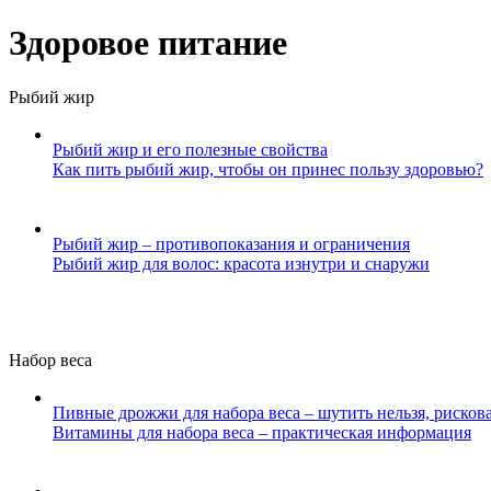
Здоровое питание
Рыбий жир
Рыбий жир и его полезные свойства
Как пить рыбий жир, чтобы он принес пользу здоровью?
Рыбий жир – противопоказания и ограничения
Рыбий жир для волос: красота изнутри и снаружи
Набор веса
Пивные дрожжи для набора веса – шутить нельзя, рисков
Витамины для набора веса – практическая информация