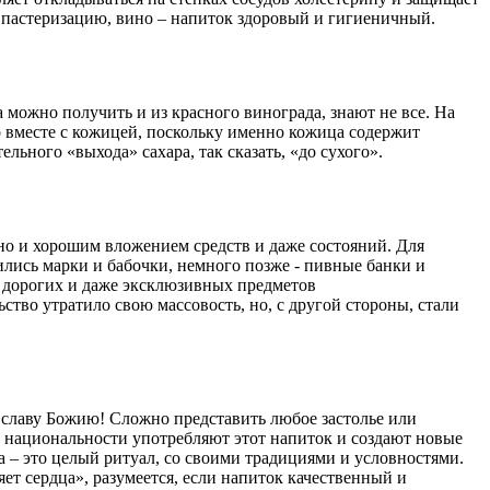
л пастеризацию, вино – напиток здоровый и гигиеничный.
да можно получить и из красного винограда, знают не все. На
го вместе с кожицей, поскольку именно кожица содержит
льного «выхода» сахара, так сказать, «до сухого».
о и хорошим вложением средств и даже состояний. Для
лись марки и бабочки, немного позже - пивные банки и
ся дорогих и даже эксклюзивных предметов
ство утратило свою массовость, но, с другой стороны, стали
во славу Божию! Сложно представить любое застолье или
е национальности употребляют этот напиток и создают новые
ма – это целый ритуал, со своими традициями и условностями.
ет сердца», разумеется, если напиток качественный и