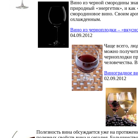
Вино из черной смородины зна
природный «энергетик», и как 
смородиновое вино. Своим аром
охлажденным.
Вино из черноплодки – «вкусн
04.09.2012
Чаще всего, лю
можно получить
черноплодки пр
человечества. 
Виноградное ви
02.09.2012
Полезность вина обсуждается уже на протяжени
полезных свойств вина и сегодня. Большинство 